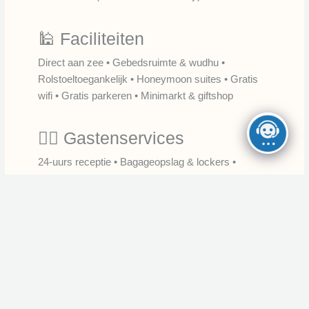
🕌 Faciliteiten
Direct aan zee • Gebedsruimte & wudhu •
Rolstoeltoegankelijk • Honeymoon suites • Gratis
wifi • Gratis parkeren • Minimarkt & giftshop
🙋‍♂️ Gastenservices
24-uurs receptie • Bagageopslag & lockers •
Schoonmaak (wasserij, stomerij, strijkservice) •
Dagelijkse schoonmaak
🚖 Transport & Transfers
Privé luchthaventransfer (tegen betaling)
Shuttleservice naar attracties
Autoverhuur & fietsverhuur