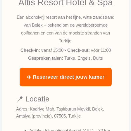
Altis Resort Hotel & Spa
Een alcoholvrij resort aan het fijne, witte zandstrand
van Belek – bekend om de wereldberoemde
golfbanen en een van de mooiste stranden van
Turkije.
Check-in:
vanaf 15:00 •
Check-out:
vóór 11:00
Gesproken talen:
Turks, Engels, Duits
✈️ Reserveer direct jouw kamer
📍 Locatie
Adres: Kadriye Mah. Taşlıburun Mevkii, Belek,
Antalya (provincie), 07505, Turkije
Antalya International Airport (AYT) – 32 km