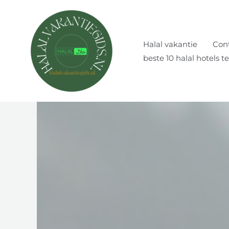
Ga
naar
de
Halal vakantie
Cont
inhoud
beste 10 halal hotels t