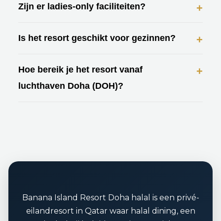
Zijn er ladies-only faciliteiten?
Ja. Er zijn volledig afgescheiden spa- en wellnesszones
voor dames.
Is het resort geschikt voor gezinnen?
Ja. Er zijn kinderbaden, kids’ clubs, een surfpool en
diverse gezinsactiviteiten.
Hoe bereik je het resort vanaf
luchthaven Doha (DOH)?
Je reist naar Al Shyoukh Terminal in Doha en neemt daar
de resort-catamaran naar het eiland.
Banana Island Resort Doha halal is een privé-
eilandresort in Qatar waar halal dining, een