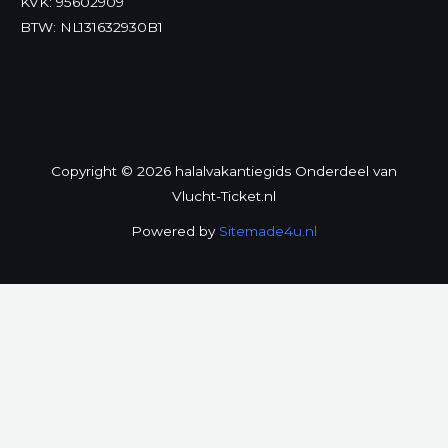
KVK: 95602909
BTW: NL131632930B1
Copyright © 2026 halalvakantiegids Onderdeel van
Vlucht-Ticket.nl
Powered by
Sitemade4u.nl