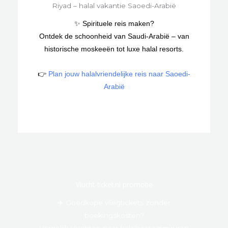
✨ Spirituele reis maken?
Ontdek de schoonheid van Saudi-Arabië – van
historische moskeeën tot luxe halal resorts.
👉
Plan jouw halalvriendelijke reis naar Saoedi-
Arabië
Vlucht-ticket.nl promotie
✈️ Goedkope vliegtickets zonder
boekingskosten?
Vergelijk vluchten naar halalbestemmingen