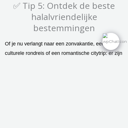
✅ Tip 5: Ontdek de beste
halalvriendelijke
bestemmingen
Of je nu verlangt naar een zonvakantie, een
culturele rondreis of een romantische citytrip: er zijn
talloze bestemmingen die aansluiten op jouw halal
levensstijl. We raden aan om niet alleen te zoeken
naar hotels, maar je reis van A tot Z halalproof te
maken.
✨
Combineer jouw verblijf met een voordelige
vlucht via
Vlucht-Ticket.nl
. Geen boekingskosten,