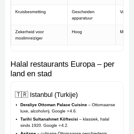
Kruisbesmetting
Gescheiden
Vaak 
apparatuur
Zekerheid voor
Hoog
Middel
moslimreiziger
Halal restaurants Europa – per
land en stad
🇹🇷 Istanbul (Turkije)
Deraliye Ottoman Palace Cuisine
– Ottomaanse
luxe, alcoholvrij. Google ⭐4.6.
Tarihi Sultanahmet Köftecisi
– klassiek, halal
sinds 1920. Google ⭐4.2.
Asitane
– culinaire Ottomaanse geschiedenis.