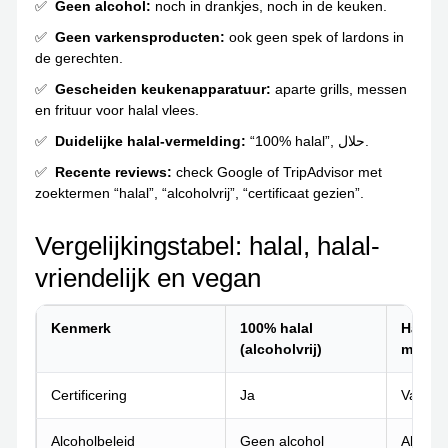
Geen alcohol:
noch in drankjes, noch in de keuken.
Geen varkensproducten:
ook geen spek of lardons in
de gerechten.
Gescheiden keukenapparatuur:
aparte grills, messen
en frituur voor halal vlees.
Duidelijke halal-vermelding:
“100% halal”, حلال.
Recente reviews:
check Google of TripAdvisor met
zoektermen “halal”, “alcoholvrij”, “certificaat gezien”.
Vergelijkingstabel: halal, halal-
vriendelijk en vegan
Kenmerk
100% halal
Halal-v
(alcoholvrij)
mogeli
Certificering
Ja
Vaak, 
Alcoholbeleid
Geen alcohol
Alcoho